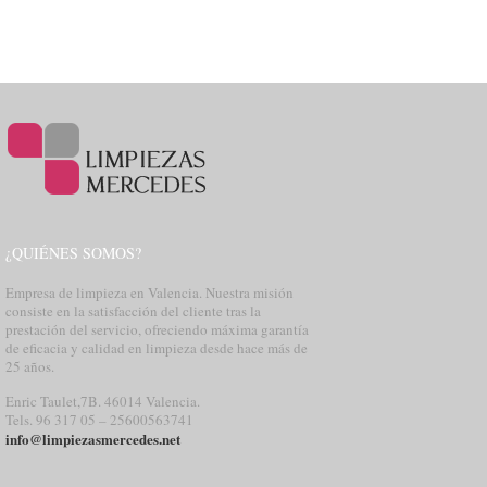
¿QUIÉNES SOMOS?
Empresa de limpieza en Valencia. Nuestra misión
consiste en la satisfacción del cliente tras la
prestación del servicio, ofreciendo máxima garantía
de eficacia y calidad en limpieza desde hace más de
25 años.
Enric Taulet,7B. 46014 Valencia.
Tels. 96 317 05 – 25600563741
info@limpiezasmercedes.net