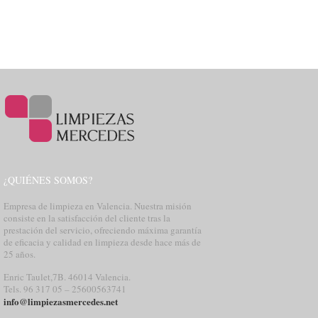
¿QUIÉNES SOMOS?
Empresa de limpieza en Valencia. Nuestra misión
consiste en la satisfacción del cliente tras la
prestación del servicio, ofreciendo máxima garantía
de eficacia y calidad en limpieza desde hace más de
25 años.
Enric Taulet,7B. 46014 Valencia.
Tels. 96 317 05 – 25600563741
info@limpiezasmercedes.net