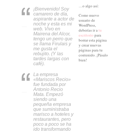
…o algo así:
¡Bienvenido! Soy
camarero de día,
Como nuevo
aspirante a actor de
usuario de
noche y esta es mi
WordPress,
web. Vivo en
deberías ir a
tu
Mairena del Alcor,
escritorio
para
tengo un perro que
borrar esta página
se llama Firulais y
y crear nuevas
me gusta el
páginas para tu
rebujito. (Y las
contenido. ¡Pásalo
tardes largas con
bien!
café).
La empresa
«Mariscos Recio»
fue fundada por
Antonio Recio
Mata. Empezó
siendo una
pequeña empresa
que suministraba
marisco a hoteles y
restaurantes, pero
poco a poco se ha
ido transformando