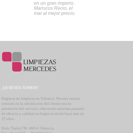
en un gran imperio.
Mariscos Recio, el
mar al mejor precio.
¿QUIÉNES SOMOS?
Empresa de limpieza en Valencia. Nuestra misión
consiste en la satisfacción del cliente tras la
prestación del servicio, ofreciendo máxima garantía
de eficacia y calidad en limpieza desde hace más de
25 años.
Enric Taulet,7B. 46014 Valencia.