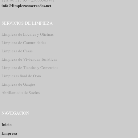
Tels. 96 317 05 – 25600563741
info@limpiezasmercedes.net
SERVICIOS DE LIMPIEZA
Limpieza de Locales y Oficinas
Limpieza de Comunidades
Limpieza de Casas
Limpieza de Viviendas Turísticas
Limpieza de Tiendas y Comercios
Limpiezas final de Obra
Limpieza de Garajes
Abrillantado de Suelos
NAVEGACIÓN
Inicio
Empresa