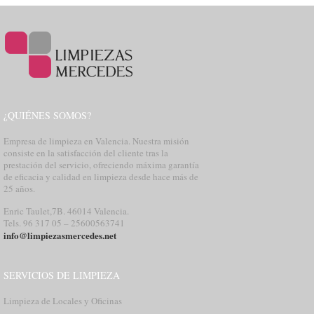
¿QUIÉNES SOMOS?
Empresa de limpieza en Valencia. Nuestra misión
consiste en la satisfacción del cliente tras la
prestación del servicio, ofreciendo máxima garantía
de eficacia y calidad en limpieza desde hace más de
25 años.
Enric Taulet,7B. 46014 Valencia.
Tels. 96 317 05 – 25600563741
info@limpiezasmercedes.net
SERVICIOS DE LIMPIEZA
Limpieza de Locales y Oficinas