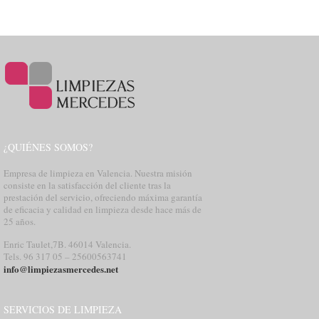
¿QUIÉNES SOMOS?
Empresa de limpieza en Valencia. Nuestra misión
consiste en la satisfacción del cliente tras la
prestación del servicio, ofreciendo máxima garantía
de eficacia y calidad en limpieza desde hace más de
25 años.
Enric Taulet,7B. 46014 Valencia.
Tels. 96 317 05 – 25600563741
info@limpiezasmercedes.net
SERVICIOS DE LIMPIEZA