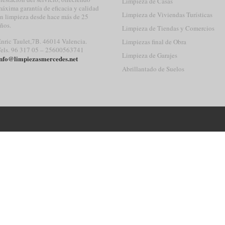
Limpieza de Casas
áxima garantía de eficacia y calidad
Limpieza de Viviendas Turísticas
n limpieza desde hace más de 25
ños.
Limpieza de Tiendas y Comercios
nric Taulet,7B. 46014 Valencia.
Limpiezas final de Obra
els. 96 317 05 – 25600563741
Limpieza de Garajes
nfo@limpiezasmercedes.net
Abrillantado de Suelos