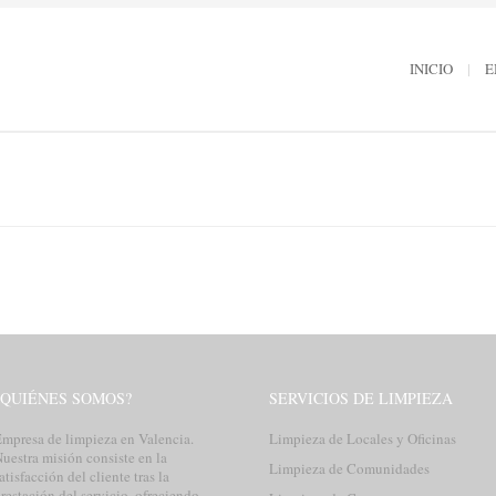
INICIO
E
¿QUIÉNES SOMOS?
SERVICIOS DE LIMPIEZA
mpresa de limpieza en Valencia.
Limpieza de Locales y Oficinas
uestra misión consiste en la
Limpieza de Comunidades
atisfacción del cliente tras la
restación del servicio, ofreciendo